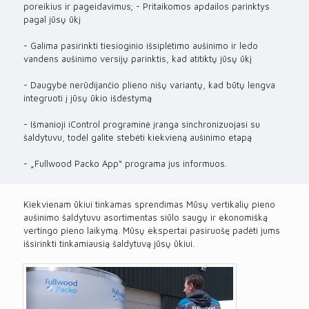
poreikius ir pageidavimus; - Pritaikomos apdailos parinktys
pagal jūsų ūkį
- Galima pasirinkti tiesioginio išsiplėtimo aušinimo ir ledo
vandens aušinimo versijų parinktis, kad atitiktų jūsų ūkį
- Daugybė nerūdijančio plieno nišų variantų, kad būtų lengva
integruoti į jūsų ūkio išdėstymą
- Išmanioji iControl programinė įranga sinchronizuojasi su
šaldytuvu, todėl galite stebėti kiekvieną aušinimo etapą
- „Fullwood Packo App“ programa jus informuos.
Kiekvienam ūkiui tinkamas sprendimas Mūsų vertikalių pieno
aušinimo šaldytuvu asortimentas siūlo saugų ir ekonomišką
vertingo pieno laikymą. Mūsų ekspertai pasiruošę padėti jums
išsirinkti tinkamiausią šaldytuvą jūsų ūkiui.