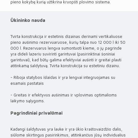
pieno kokybę kurią užtikrina kruopšti plovimo sistema.
Ūkininko nauda
Tvirta konstrukcija ir estetinis dizainas derinami vertikaliuose
pieno aušinimo rezervuaruose, kurių talpa nuo 12 000 l iki 50
000 l. Rezervuarus lengva sumontuoti kieme, o jų pagrinde
yra dideli lazeriu suvirinti garintuvai (pasirinktinai šoniniai
garintuvai), kad būtų galima efektyviai aušinti ir greitai plauti
atitinkamą šaldytuvą. Tvirta konstrukcija su estetiniu dizainu.
- Riboja statybos išlaidas ir yra lengvai integruojamas su
esamais pastatais
- Greitas ir efektyvus aušinimas ir vplovimas optimalioms
laikymo sąlygoms.
Pagrindiniai privalūmai
Kadangi šaldytuvas yra lauke ir yra ūkio kraštovaizdžio dalis,
siūlome skirtingus pasirinkimus, atitinkančius jūsų individualius