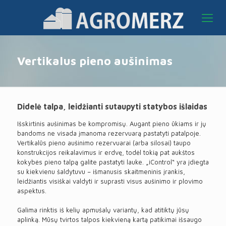
Vertikalus pieno aušinimas
Didelė talpa, leidžianti sutaupyti statybos išlaidas
Išskirtinis aušinimas be kompromisų. Augant pieno ūkiams ir jų
bandoms ne visada įmanoma rezervuarą pastatyti patalpoje.
Vertikalūs pieno aušinimo rezervuarai (arba silosai) taupo
konstrukcijos reikalavimus ir erdvę, todėl tokią pat aukštos
kokybės pieno talpą galite pastatyti lauke. „iControl“ yra įdiegta
su kiekvienu šaldytuvu – išmanusis skaitmeninis įrankis,
leidžiantis visiškai valdyti ir suprasti visus aušinimo ir plovimo
aspektus.
Galima rinktis iš kelių apmušalų variantų, kad atitiktų jūsų
aplinką. Mūsų tvirtos talpos kiekvieną kartą patikimai išsaugo