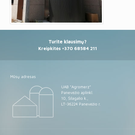
Turite klausimų?
Kreipkitės +370 68584 211
Mūsų adresas
UAB "Agromerz"
Panevėžio aplinkl.
10, Šilagalio k.,
LT-36224 Panevėžio r.