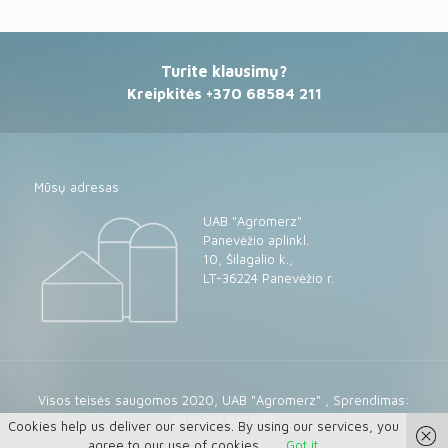
Turite klausimų?
Kreipkitės +370 68584 211
Mūsų adresas
UAB "Agromerz"
Panevėžio aplinkl.
10, Šilagalio k.,
LT-36224 Panevėžio r.
Visos teisės saugomos 2020, UAB "Agromerz" ,
Sprendimas:
Virtualus pasaulis
Cookies help us deliver our services. By using our services, you
agree to our use of cookies.
Got it