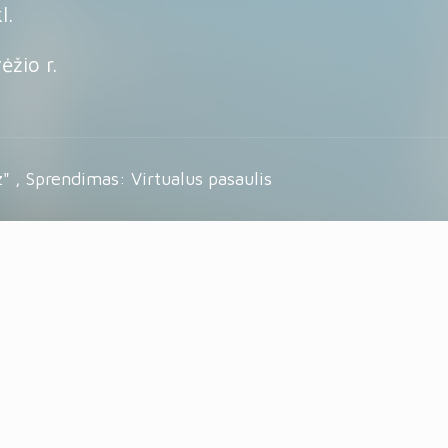
l.
žio r.
" ,
Sprendimas: Virtualus pasaulis