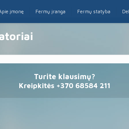
Apie įmonę
Fermų įranga
Fermų statyba
De
atoriai
Turite klausimų?
Kreipkitės +370 68584 211
"